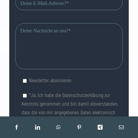
Bitte
lasse
dieses
Feld
leer.
Newsletter abonnieren
*Ja, ich habe die
Datenschutzerklärung
zur
Kenntnis genommen und bin damit einverstanden,
dass die von mir angegebenen Daten elektronisch
erhoben und gespeichert werden. Meine Daten
werden dabei nur streng zweckgebunden zur