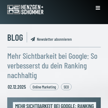
Zum
Inhalt
springen
BLOG
Newsletter abonnieren
Mehr Sichtbarkeit bei Google: So
verbesserst du dein Ranking
nachhaltig
02.12.2025
Online Marketing
SEO