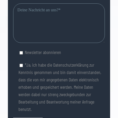
Bitte
lasse
dieses
Feld
leer.
Newsletter abonnieren
*Ja, ich habe die
Datenschutzerklärung
zur
Kenntnis genommen und bin damit einverstanden,
dass die von mir angegebenen Daten elektronisch
erhoben und gespeichert werden. Meine Daten
werden dabei nur streng zweckgebunden zur
Bearbeitung und Beantwortung meiner Anfrage
benutzt.