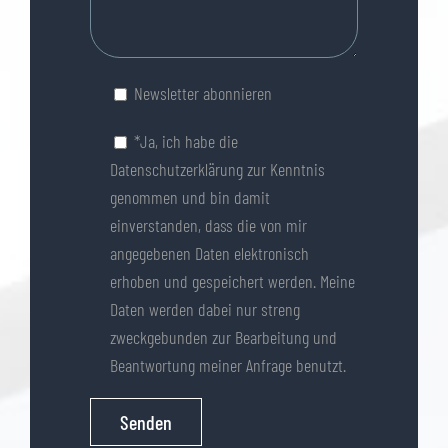
leer.
Newsletter abonnieren
*Ja, ich habe die
Datenschutzerklärung
zur Kenntnis
genommen und bin damit
einverstanden, dass die von mir
angegebenen Daten elektronisch
erhoben und gespeichert werden. Meine
Daten werden dabei nur streng
zweckgebunden zur Bearbeitung und
Beantwortung meiner Anfrage benutzt.