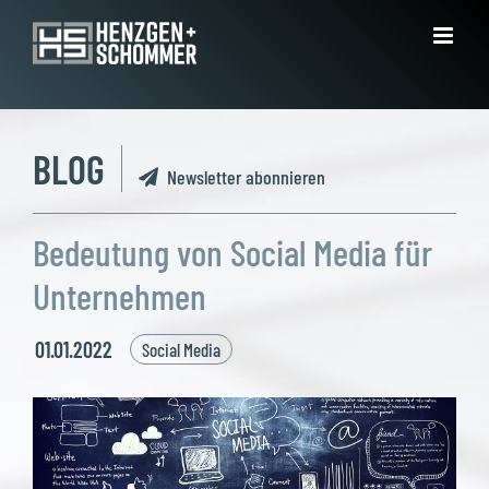
Zum
Inhalt
springen
BLOG
Newsletter abonnieren
Bedeutung von Social Media für
Unternehmen
01.01.2022
Social Media