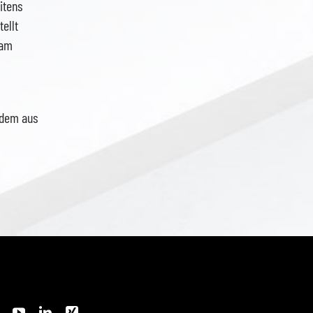
itens
ellt
ram
ndem aus