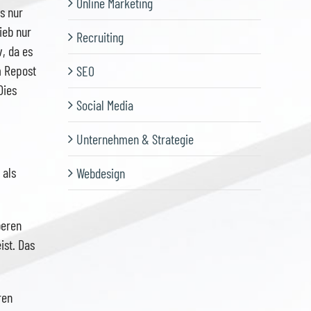
Online Marketing
s nur
ieb nur
Recruiting
, da es
m Repost
SEO
Dies
Social Media
Unternehmen & Strategie
 als
Webdesign
beren
ist. Das
ren