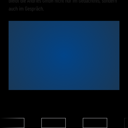
bleibt die Andries GmbH nicht nur im Gedächtnis, sondern
auch im Gespräch.